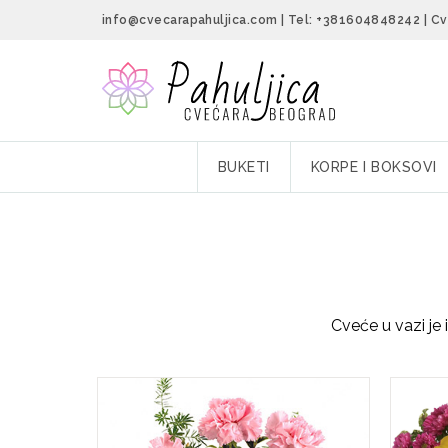
info@cvecarapahuljica.com
|
Tel:
+381604848242
| C
BUKETI
KORPE I BOKSOVI
Cveće u vazi je