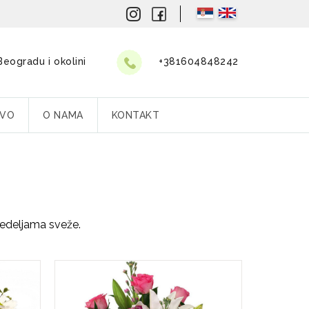
eogradu i okolini
+381604848242
TVO
O NAMA
KONTAKT
nedeljama sveže.