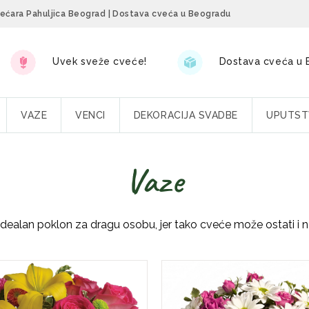
većara Pahuljica Beograd
| Dostava cveća u Beogradu
Uvek sveže cveće!
Dostava cveća u B
VAZE
VENCI
DEKORACIJA SVADBE
UPUTS
Vaze
 idealan poklon za dragu osobu, jer tako cveće može ostati i 