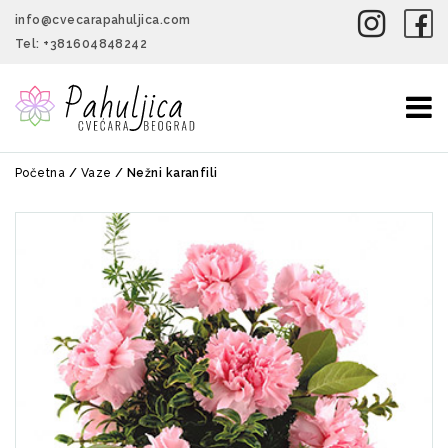
info@cvecarapahuljica.com
Tel:
+381604848242
To
nav
Početna
/
Vaze
/
Nežni karanfili