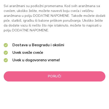
Svi aranžmani su podložni promenama. Kod svih aranžmana sa
cvećem, ukoliko želite, možete navesti boju cveća i veličinu
aranžmana u polju DODATNE NAPOMENE. Takođe možete dodati
piće, slatkiš, igračku ili balone prilikom poručivanja. Ukoliko želite
da dodate vazu ili nešto što nije istaknuto, možete to napisati u
polju DODATNE NAPOMENE.
Dostava u Beogradu i okolini
Uvek sveže cveće
Uvek u dogovoreno vreme!
PORUČI