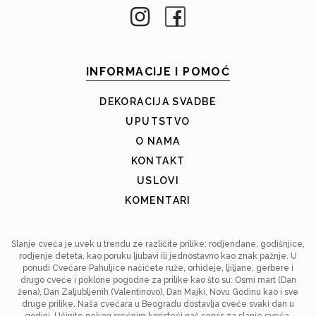
INFORMACIJE I POMOĆ
DEKORACIJA SVADBE
UPUTSTVO
O NAMA
KONTAKT
USLOVI
KOMENTARI
Slanje cveća je uvek u trendu ze različite prilike: rodjendane, godišnjice,
rodjenje deteta, kao poruku ljubavi ili jednostavno kao znak pažnje. U
ponudi Cvećare Pahuljice naćićete ruže, orhideje, ljiljane, gerbere i
drugo cveće i poklone pogodne za prilike kao što su: Osmi mart (Dan
žena), Dan Zaljubljenih (Valentinovo), Dan Majki, Novu Godinu kao i sve
druge prilike. Naša cvećara u Beogradu dostavlja cveće svaki dan u
godini. Učinite nekog srećnim koristeći naš servis za slanje cveća.