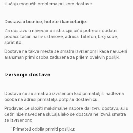
slučaju mogućih problema prilikom dostave.
Dostava u bolnice, hotele i kancelarije:
Za dostavu u navedene institucije biće potrebni dodatni
podaci: tačan naziv ustanove, adresa, telefon, broj sobe,
sprat itd.
Dostava na takva mesta se smatra izvršenom i kada naručeni
aranžman primi osoba zadužena za prijem ovakvih pošiljki.
Izvršenje dostave
Dostava će se smatrati izvršenom kad primatelj ili nadležna
osoba na adresi primatelja potpiše dostavnicu.
Prodavac će uložiti maksimalne napore da izvrši dostavu, ali u
četiri niže navedena slučaja iako se dostava ne izvrši, smatra
se izvršenom:
* Primatelj odbija primiti pošiljku;