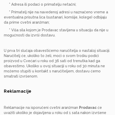
* Adresa ili podaci o primatelju netačni;
* Primatelj nije na navedenoj adresi u naznačeno vreme a
eventualna prisutna lica (sustanari, komšije, kolege) odbijaju
da prime cvetni aranžman;
* Viša sila kojom je Prodavac stavljena u situaciju da nije u
mogućnosti da izvrši dostavu.
U prva tri slučaja obavestićemo naručitelja o nastaloj situaciji.
Naručitelj će, ukoliko to želi, moći o svom trošku podići
proizvod u Cvećari u roku od 36 sati od trenutka kad ga
obavestimo. Ukoliko u ovoj situaciji u roku od 30 minuta ne
možemo stupiti u kontakt s naručiteljem, dostavu ćemo
smatrati izvršenom.
Reklamacije
Reklamacije na isporučeni cvetni aranžman
Prodavac
će
uvažiti ukoliko je dojavljena u roku od 1 sata nakon izvršene