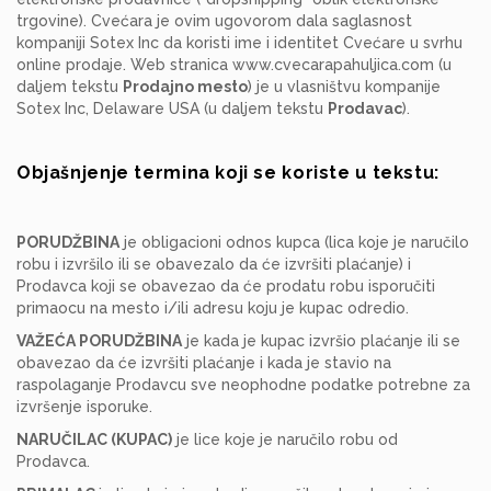
trgovine). Cvećara je ovim ugovorom dala saglasnost
kompaniji Sotex Inc da koristi ime i identitet Cvećare u svrhu
online prodaje. Web stranica www.cvecarapahuljica.com (u
daljem tekstu
Prodajno mesto
) je u vlasništvu kompanije
Sotex Inc, Delaware USA (u daljem tekstu
Prodavac
).
Objašnjenje termina koji se koriste u tekstu:
PORUDŽBINA
je obligacioni odnos kupca (lica koje je naručilo
robu i izvršilo ili se obavezalo da će izvršiti plaćanje) i
Prodavca koji se obavezao da će prodatu robu isporučiti
primaocu na mesto i/ili adresu koju je kupac odredio.
VAŽEĆA PORUDŽBINA
je kada je kupac izvršio plaćanje ili se
obavezao da će izvršiti plaćanje i kada je stavio na
raspolaganje Prodavcu sve neophodne podatke potrebne za
izvršenje isporuke.
NARUČILAC (KUPAC)
je lice koje je naručilo robu od
Prodavca.