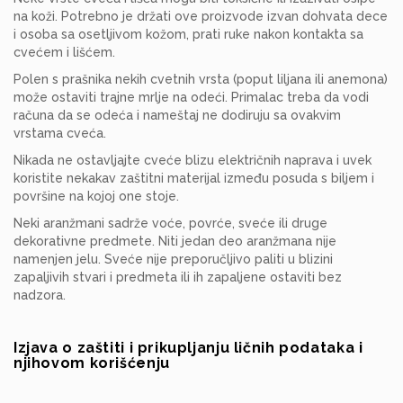
na koži. Potrebno je držati ove proizvode izvan dohvata dece
i osoba sa osetljivom kožom, prati ruke nakon kontakta sa
cvećem i lišćem.
Polen s prašnika nekih cvetnih vrsta (poput liljana ili anemona)
može ostaviti trajne mrlje na odeći. Primalac treba da vodi
računa da se odeća i nameštaj ne dodiruju sa ovakvim
vrstama cveća.
Nikada ne ostavljajte cveće blizu električnih naprava i uvek
koristite nekakav zaštitni materijal između posuda s biljem i
površine na kojoj one stoje.
Neki aranžmani sadrže voće, povrće, sveće ili druge
dekorativne predmete. Niti jedan deo aranžmana nije
namenjen jelu. Sveće nije preporučljivo paliti u blizini
zapaljivih stvari i predmeta ili ih zapaljene ostaviti bez
nadzora.
Izjava o zaštiti i prikupljanju ličnih podataka i
njihovom korišćenju