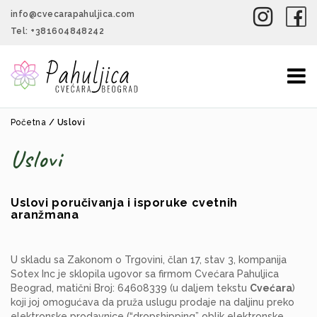
info@cvecarapahuljica.com
Tel:
+381604848242
To
nav
Početna
/
Uslovi
Uslovi
Uslovi poručivanja i isporuke cvetnih
aranžmana
U skladu sa Zakonom o Trgovini, član 17, stav 3, kompanija
Sotex Inc je sklopila ugovor sa firmom Cvećara Pahuljica
Beograd, matični Broj: 64608339 (u daljem tekstu
Cvećara
)
koji joj omogućava da pruža uslugu prodaje na daljinu preko
elektronske prodavnice (“dropshipping” oblik elektronske