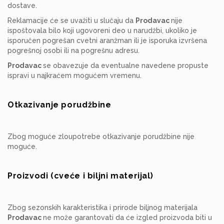
dostave.
Reklamacije će se uvažiti u slučaju da
Prodavac
nije
ispoštovala bilo koji ugovoreni deo u narudžbi, ukoliko je
isporučen pogrešan cvetni aranžman ili je isporuka izvršena
pogrešnoj osobi ili na pogrešnu adresu.
Prodavac
se obavezuje da eventualne navedene propuste
ispravi u najkraćem mogućem vremenu.
Otkazivanje porudžbine
Zbog moguće zloupotrebe otkazivanje porudžbine nije
moguće.
Proizvodi (cveće i biljni materijal)
Zbog sezonskih karakteristika i prirode biljnog materijala
Prodavac
ne može garantovati da će izgled proizvoda biti u