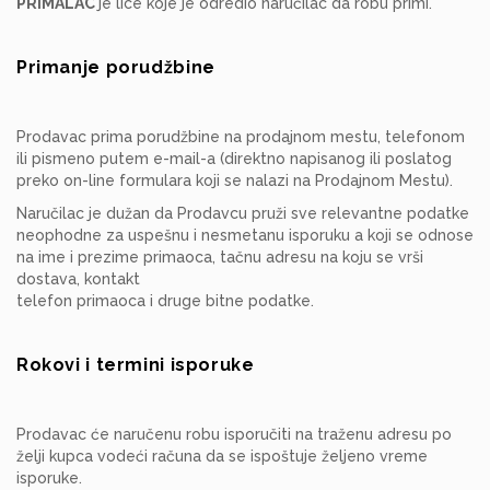
PRIMALAC
je lice koje je odredio naručilac da robu primi.
Primanje porudžbine
Prodavac prima porudžbine na prodajnom mestu, telefonom
ili pismeno putem e-mail-a (direktno napisanog ili poslatog
preko on-line formulara koji se nalazi na Prodajnom Mestu).
Naručilac je dužan da Prodavcu pruži sve relevantne podatke
neophodne za uspešnu i nesmetanu isporuku a koji se odnose
na ime i prezime primaoca, tačnu adresu na koju se vrši
dostava, kontakt
telefon primaoca i druge bitne podatke.
Rokovi i termini isporuke
Prodavac će naručenu robu isporučiti na traženu adresu po
želji kupca vodeći računa da se ispoštuje željeno vreme
isporuke.