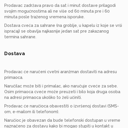
Prodavac zadržava pravo da sat i minut dostave prilagodi
svojim mogućnostima ali ne više od 60 minuta pre i 60
minuta posle traženog vremena isporuke.
Dostava cveća za sahrane (na groblje, u kapelu iz koje se vrši
ispraćaj) se obavlja najkasnije jedan sat pre zakazanog
termina sahrane.
Dostava
Prodavac će naručeni cvetni aranžman dostaviti na adresu
primaoca.
Naručilac može biti i primalac, ako naručuje cveće za sebe.
Osim primaoca cveće može preuzeti i bilo koja druga osoba
na adresi primaoca ukoliko to želi učiniti.
Prodavac će naručioca obavestiti o izvršenoj dostavi (SMS-
om, e-mailom ili telefonom).
Naručioc je obavezan da bude telefonski dostupan u vreme
naznačeno za dostavu kako bi mogao stupiti u kontakt u