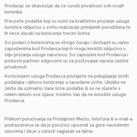
Prodavac se obavezuje da će čuvati privatnost svih svojih
korisnika.
Preuzete podatke koji su nužni za kvalitetno pružanje usluge
koristiće isključivo u svrhu realizacije primljenih porudžbina te
ih neće davati na korišćenje trećim licima.
Svi podaci o korisnicima se strogo čuvaju i dostupni su samo
zaposlenima kod Prodavca koji ih mogu koristiti isključivo u
cilju pružanja usluge naručiocu. Svi zaposleni kod Prodavca i
poslovni partneri odgovorni su za poštovanje načela zaštite
privatnosti.
Korišćenjem usluga Prodavca pristajete na prikupljanje ličnih
podataka i njihovo korišćenje u navedene svrhe. Ukoliko ne
želite da uzimamo Vaše lične podatke ili se ne slažete s
nekim delom ove izjave, molimo Vas da ne koristite usluge
Prodavca.
Prilikom poručivanja na Prodajnom Mestu, telefona ili e-mail-a
podrazumeva se da je poručioc upoznat sa gore navedenim
uslovima i da je u celosti saglasan sa njima.