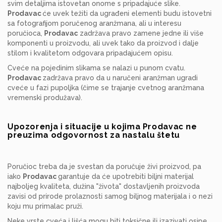
svim detaljima istovetan onome s pripadajuće slike.
Prodavac
će uvek težiti da ugrađeni elementi budu istovetni
sa fotografijom poručenog aranžmana, ali u interesu
poručioca,
Prodavac
zadržava pravo zamene jedne ili više
komponenti u proizvodu, ali uvek tako da proizvod i dalje
stilom i kvalitetom odgovara pripadajućem opisu.
Cveće na pojedinim slikama se nalazi u punom cvatu.
Prodavac
zadržava pravo da u naručeni aranžman ugradi
cveće u fazi pupoljka (čime se trajanje cvetnog aranžmana
vremenski produžava).
Upozorenja i situacije u kojima Prodavac ne
preuzima odgovornost za nastalu štetu
Poručioc treba da je svestan da poručuje živi proizvod, pa
iako
Prodavac
garantuje da će upotrebiti biljni materijal
najboljeg kvaliteta, dužina "života" dostavljenih proizvoda
zavisi od prirode prolaznosti samog biljnog materijala i o nezi
koju mu primalac pruži.
Neke vrste cveća i lišća mogu biti toksične ili izazivati osipe